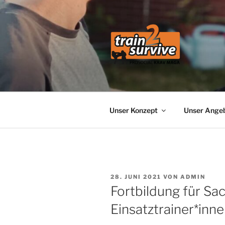
Zum
Inhalt
springen
TRAIN2SU
Selbstverteidigung – Selbstsc
Unser Konzept
Unser Ange
VERÖFFENTLICHT
28. JUNI 2021
VON
ADMIN
AM
Fortbildung für Sa
Einsatztrainer*inn