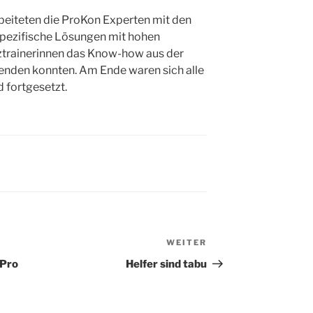
rbeiteten die ProKon Experten mit den
spezifische Lösungen mit hohen
tztrainerinnen das Know-how aus der
enden konnten. Am Ende waren sich alle
 fortgesetzt.
WEITER
Nächster
Beitrag
oPro
Helfer sind tabu