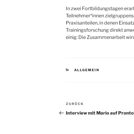
In zwei Fortbildungstagen era
Teilnehmer*innen zielgruppen
Praxisanteilen, in denen Einsa
Trainingsforschung direkt anw
einig: Die Zusammenarbeit wird
KATEGORIEN
ALLGEMEIN
Beitragsnavigation
Vorheriger
ZURÜCK
Beitrag
Interview mit Mario auf Pront