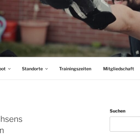
RVIVE – PROSOZIALE
hutz – Gewaltprävention – Krav Maga
bot
Standorte
Trainingszeiten
Mitgliedschaft
Suchen
chsens
en