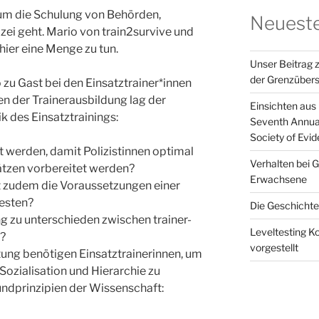
um die Schulung von Behörden,
Neueste
izei geht. Mario von train2survive und
ier eine Menge zu tun.
Unser Beitrag 
der Grenzübers
zu Gast bei den Einsatztrainer*innen
 der Trainerausbildung lag der
Einsichten aus
 des Einsatztrainings:
Seventh Annua
Society of Evi
t werden, damit Polizistinnen optimal
Verhalten bei G
ätzen vorbereitet werden?
Erwachsene
t zudem die Voraussetzungen einer
esten?
Die Geschicht
g zu unterschieden zwischen trainer-
Leveltesting K
n?
vorgestellt
tung benötigen Einsatztrainerinnen, um
 Sozialisation und Hierarchie zu
ndprinzipien der Wissenschaft: